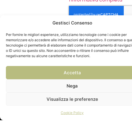
Gestisci Consenso
INVIA
Per fornire le migliori esperienze, utilizziamo tecnologie come i cookie per
memorizzare e/o accedere alle informazioni del dispositivo. Il consenso a qu
tecnologie ci permetterà di elaborare dati come il comportamento di navigaz
o ID unici su questo sito. Non acconsentire o ritirare il consenso può influire
negativamente su alcune caratteristiche e funzioni.
Accetta
Nega
Visualizza le preferenze
Cookie Policy
Power by 00up – P. iva 02363880044 –
Privacy Policy
–
Cookie Policy
–
I
nformativa Lavoratori
–
Informativa
Clienti