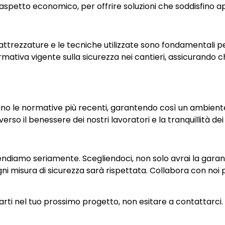
’aspetto economico, per offrire soluzioni che soddisfino ap
 le attrezzature e le tecniche utilizzate sono fondamentali 
ativa vigente sulla sicurezza nei cantieri, assicurando che
ano le normative più recenti, garantendo così un ambient
so il benessere dei nostri lavoratori e la tranquillità dei n
endiamo seriamente. Scegliendoci, non solo avrai la garanz
ni misura di sicurezza sarà rispettata. Collabora con noi 
ti nel tuo prossimo progetto, non esitare a contattarci. S