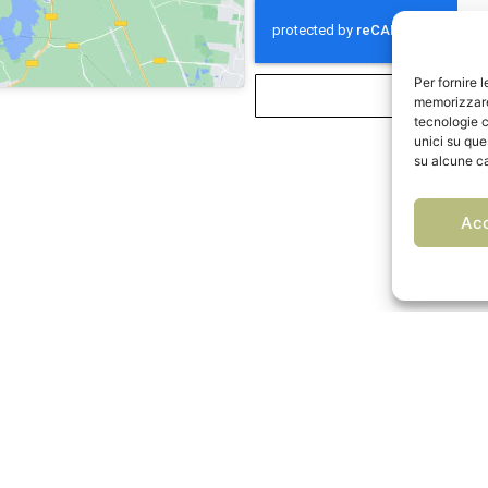
Per fornire 
memorizzare 
tecnologie c
unici su que
su alcune ca
Ac